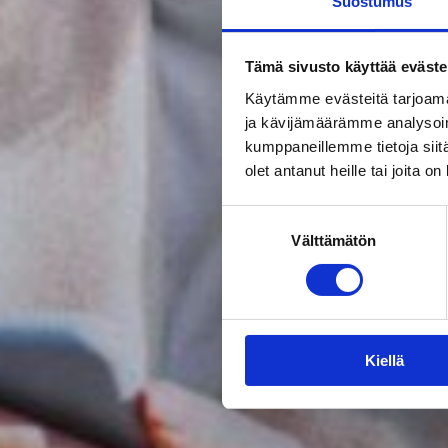
Suostumus
Tämä sivusto käyttää eväste
Käytämme evästeitä tarjoama
ja kävijämäärämme analysoim
kumppaneillemme tietoja siitä
olet antanut heille tai joita o
Suostumuksen
Välttämätön
valinta
Kiellä