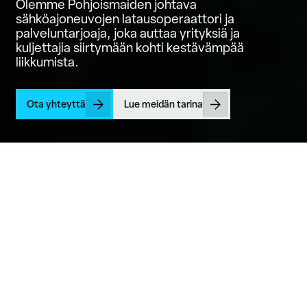
Olemme Pohjoismaiden johtava
sähköajoneuvojen latausoperaattori ja
palveluntarjoaja, joka auttaa yrityksiä ja
kuljettajia siirtymään kohti kestävämpää
liikkumista.
Ota yhteyttä
Lue meidän tarina
Rakennettu Pohjoismaissa
,
jotta sähköautolataus toimii
arjessa
Plugit yhdistää pohjoismaiset juuret, pitkän kokemuksen ja
kokonaisvaltaisen palvelun tuottaakseen luotettavaa
sähköautolatausta yrityksille, kiinteistöille ja kuljettajille niin
yksityisissä kuin julkisissakin ympäristöissä.