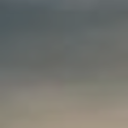
Suomi
English
Svenska
Myynti