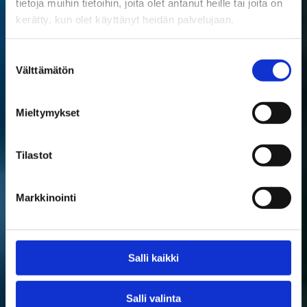
tietoja muihin tietoihin, joita olet antanut heille tai joita on
kerätty, kun olet käyttänyt heidän palvelujaan.
Suostumuksen
Välttämätön
valinta
Mieltymykset
Tilastot
Markkinointi
Salli kaikki
Salli valinta