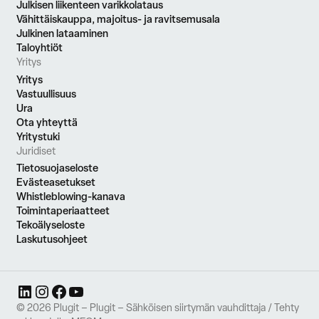
Julkisen liikenteen varikkolataus
Vähittäiskauppa, majoitus- ja ravitsemusala
Julkinen lataaminen
Taloyhtiöt
Yritys
Yritys
Vastuullisuus
Ura
Ota yhteyttä
Yritystuki
Juridiset
Tietosuojaseloste
Evästeasetukset
Whistleblowing-kanava
Toimintaperiaatteet
Tekoälyseloste
Laskutusohjeet
LinkedIn
Instagram
Facebook
YouTube
© 2026 Plugit – Plugit – Sähköisen siirtymän vauhdittaja / Tehty