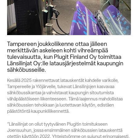
Suomi
English
Svenska
Myynti
Tampereen joukkoliikenne ottaa jälleen
merkittävän askeleen kohti vihreämpää
tulevaisuutta, kun Plugit Finland Oy toimittaa
Länsilinjat Oy:lle latausjärjestelmät kaupungin
sähköbusseille.
Kesällä 2025 rakennettavat latauskentät kahdelle varikolle,
Tampereelle ja Ylöjärvelle, tukevat Länsilinjojen kasvavaa
sähköbussikantaa ja vahvistavat kaupungin sitoutumista
vähäpäästöiseen liikenteeseen. Tämä laajennus mahdollistaa
sähköbussien tehokkaan ja luotettavan käytön, edistäen
päästötöntä kaupunkiliikennettä.
”Länsilinjat on ollut tyytyväinen Plugitin toimitukseen
Joensuuhun, jossa ensimmäinen sähköbussien latauskenttä
otettiin käyttöön 2022. Yhteistyömme on sujunut erinomaisesti,