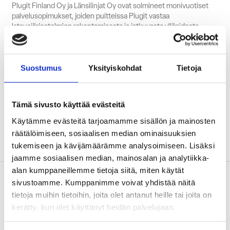
Plugit Finland Oy ja Länsilinjat Oy ovat solmineet monivuotiset
palvelusopimukset, joiden puitteissa Plugit vastaa
latausjärjestelmien rakentamisesta ja jatkuvasta ylläpidosta.
Tämä vapauttaa Länsilinjat keskittymään täysillä omaan
ydintoimintaansa – tarjoten matkustajille laadukkaita ja
ympäristöystävällisiä joukkoliikennepalveluita.
Suostumus
Yksityiskohdat
Tietoja
Plugitilla on laaja kokemus sähköbussien latausratkaisujen
suunnittelusta, toteutuksesta ja huollosta, mikä takaa
luotettavan toiminnan. Tällä osaamisella varmistetaan, että
Tämä sivusto käyttää evästeitä
Länsilinjojen sähköbussit Tampereella ja Ylöjärvellä pysyvät
liikkeessä ja kaupunkiliikenne toimii sujuvasti myös
Käytämme evästeitä tarjoamamme sisällön ja mainosten
tulevaisuudessa.
räätälöimiseen, sosiaalisen median ominaisuuksien
tukemiseen ja kävijämäärämme analysoimiseen. Lisäksi
jaamme sosiaalisen median, mainosalan ja analytiikka-
Lue seuraavaksi
alan kumppaneillemme tietoja siitä, miten käytät
sivustoamme. Kumppanimme voivat yhdistää näitä
tietoja muihin tietoihin, joita olet antanut heille tai joita on
kerätty, kun olet käyttänyt heidän palvelujaan.