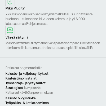
Miksi Plugit?
Yksi kumppani koko sähköistymismatkallesi. Suunnittelusta
huoltoon – tukenanne 14 vuoden kokemus ja yli 6 000
latausasemaa Pohjoismaissa.
Vihreä siirtymä
Mahdollistamme siirtymänne vähäpäästöisempään liikenteeseen
toimittamalla kustannustehokasta latausta pitkällä aikavälillä.
Ratkaisut segmenteittäin
Kalusto- ja kuljetusyritykset
Kiinteistönomistajat
Työnantaja- ja yritysautot
Strategiset kumppanit
Ratkaisut käyttötarpeen mukaan
Kalusto & logistiikka
Työpaikka- & kotilataaminen