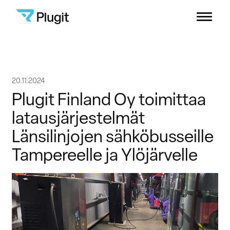
Plugit
Menu
Ratkaisut
Siirry
20.11.2024
Latausverkosto
sisältöön
Plugit Finland Oy toimittaa
latausjärjestelmät
Sisällöt
Länsilinjojen sähköbusseille
Tampereelle ja Ylöjärvelle
Yritys
B2B-asiakastuki
Kuluttajat