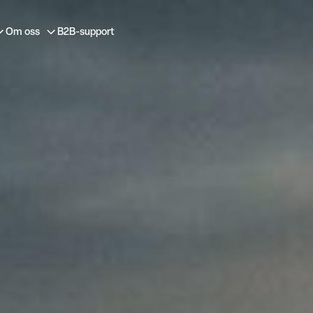
Om oss
B2B-support