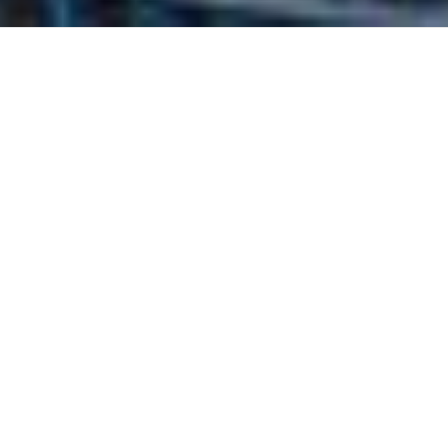
UTMANINGAR
Elbilsförare väljer var de
stannar –
innan de är
framme
Att driva laddintäkter och kundnöjdhet innebär att omvandla
vistelsetid till konsumtion, undvika projektkomplexitet och
leverera en felfri varumärkesupplevelse.
Synlighet
Elbilsförare planerar stopp utifrån laddningstillgänglighet.
Om din plats inte syns i laddappar är du inte med i
reseplanering.