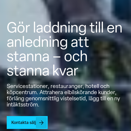
Gör laddning till en
anledning att
stanna – och
stanna kvar
Servicestationer, restauranger, hotell och
köpcentrum. Attrahera elbilskörande kunder,
förläng genomsnittlig vistelsetid, lägg till en ny
intäktsström.
Kontakta sälj