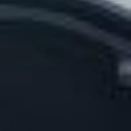
Suomi
English
Svenska
Kontakta sälj