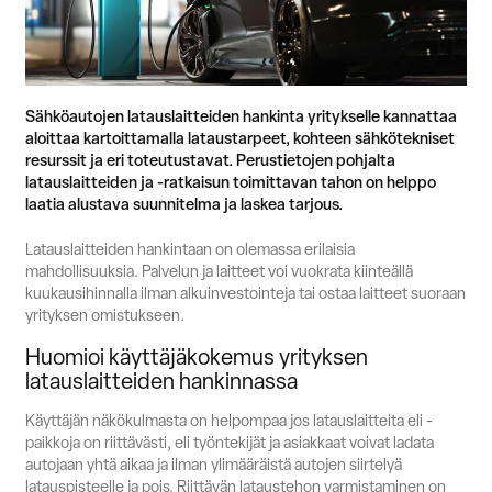
Suomi
English
Svenska
Myynti
Sähköautojen latauslaitteiden hankinta yritykselle kannattaa
aloittaa kartoittamalla lataustarpeet, kohteen sähkötekniset
resurssit ja eri toteutustavat. Perustietojen pohjalta
latauslaitteiden ja -ratkaisun toimittavan tahon on helppo
laatia alustava suunnitelma ja laskea tarjous.
Latauslaitteiden hankintaan on olemassa erilaisia
mahdollisuuksia. Palvelun ja laitteet voi vuokrata kiinteällä
kuukausihinnalla ilman alkuinvestointeja tai ostaa laitteet suoraan
yrityksen omistukseen.
Huomioi käyttäjäkokemus yrityksen
latauslaitteiden hankinnassa
Käyttäjän näkökulmasta on helpompaa jos latauslaitteita eli -
paikkoja on riittävästi, eli työntekijät ja asiakkaat voivat ladata
autojaan yhtä aikaa ja ilman ylimääräistä autojen siirtelyä
latauspisteelle ja pois. Riittävän lataustehon varmistaminen on