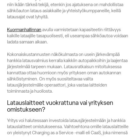
niin ikään tärkeä tekijä, etenkin jos ajatuksena on mahdollistaa
sähköauton lataus asiakkaille ja yhteistyökumppaneille, keillä
latausajat ovat lyhyitä.
Kuormanhallinnan
avulla varmistetaan kapasiteetin riittävyys
kaikille lataajille tasapuolisesti, eli useampaa sähköautoa voidaan
ladata samaan aikaan.
Kokonaiskustannusten näkökulmasta on usein järkevämpää
hankkia latausvalmius kerralla kaikkiin autopaikkoihin ja laajentaa
järjestelmää tarpeen mukaan. Latausratkaisun mitoituksessa
kannattaa ottaa huomioon myös yrityksen oman autokannan
sähköistyminen. On myös suositeltavaa valita
latausjärjestelmälle operaattori, joka vastaa laitteiden
toiminnasta ja huollosta.
Latauslaitteet vuokrattuna vai yrityksen
omistukseen?
Yritys voi halutessaan investoida latausjärjestelmään ja hankkia
latauslaitteet omistukseensa. Vaihtoehtona omille latauslaitteille
on yleistynyt Charging as a Service -malli eli CaaS, joka nimensä