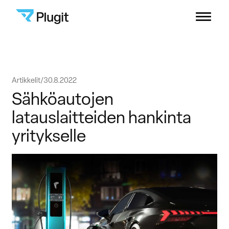
Plugit
Menu
Ratkaisut
Siirry
Artikkelit
30.8.2022
Latausverkosto
sisältöön
Sähköautojen
latauslaitteiden hankinta
Sisällöt
yritykselle
Yritys
B2B-asiakastuki
Kuluttajat