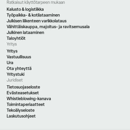
Ratkaisut käyttötarpeen mukaan
Kalusto & logistiikka
Työpaikka- & kotilataaminen
Julkisen liikenteen varikkolataus
Vähittäiskauppa, majoitus- ja ravitsemusala
Julkinen lataaminen
Taloyhtiöt
Yritys
Yritys
Vastuullisuus
Ura
Ota yhteyttä
Yritystuki
Juridiset
Tietosuojaseloste
Evästeasetukset
Whistleblowing-kanava
Toimintaperiaatteet
Tekoälyseloste
Laskutusohjeet