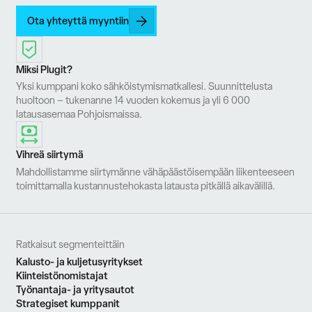
Ota yhteyttä myyntiin
Miksi Plugit?
Yksi kumppani koko sähköistymismatkallesi. Suunnittelusta
huoltoon – tukenanne 14 vuoden kokemus ja yli 6 000
latausasemaa Pohjoismaissa.
Vihreä siirtymä
Mahdollistamme siirtymänne vähäpäästöisempään liikenteeseen
toimittamalla kustannustehokasta latausta pitkällä aikavälillä.
Ratkaisut segmenteittäin
Kalusto- ja kuljetusyritykset
Kiinteistönomistajat
Työnantaja- ja yritysautot
Strategiset kumppanit