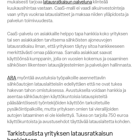
mukaisesti tarjoaa
latausratkaisun palveluna
kiinteää
kuukausihintaa vastaan. CaaS-malli ei vaadi alkuinvestointeja
vaan yritys vuokraa latauslaitteet ja maksaa niiden ylläpidosta ja
palvelun toimivuudesta.
CaaS-palvelu on asiakkaille helppo tapa hankkia koko yrityksen
tai sen asiakkaiden tarvitsema sähköisten ajoneuvojen
latausratkaisu ilman, että yrityksen täytyy sitoa hankkeeseen
merkittävästi omaa pääomaa. Samalla asiakkaat saavat
käyttöönsä kumppanin, jolla on vuosien kokemus ja osaaminen
sähköisen liikenteen latausjärjestelmien ja palvelujen hallinnasta.
ARA
myöntää avustuksia työpaikoille asennettaviin
sähköautojen latauslaitteisiin edellyttäen että ne ovat tukea
hakevan tahon omistuksessa. Avustuksella voidaan hankkia ja
asentaa sähköautojen käyttökuntoisia latauspisteitä
pääsääntöisesti työntekijöiden käyttöön tarkoitetuille
pysäköintipaikoille, mutta yrityksen omien tai vierailijoiden
autojen lataaminen ei ole kiellettyä. Tukea on tarjolla 750 euroa
käyttökuntoista ja avustusehdot täyttävää latauslaitetta kohden.
Tarkistuslista yrityksen latausratkaisun