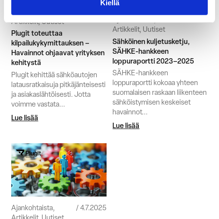
Kiellä
Ajankohtaista,
23.1.2026
Ajankohtaista,
28.11.2025
Artikkelit, Uutiset
Artikkelit, Uutiset
Plugit toteuttaa
Sähköinen kuljetusketju,
kilpailukykymittauksen –
SÄHKE-hankkeen
Havainnot ohjaavat yrityksen
loppuraportti 2023–2025
kehitystä
SÄHKE-hankkeen
Plugit kehittää sähköautojen
loppuraportti kokoaa yhteen
latausratkaisuja pitkäjänteisesti
suomalaisen raskaan liikenteen
ja asiakaslähtöisesti. Jotta
sähköistymisen keskeiset
voimme vastata...
havainnot...
Lue lisää
Lue lisää
Ajankohtaista,
4.7.2025
Artikkelit, Uutiset