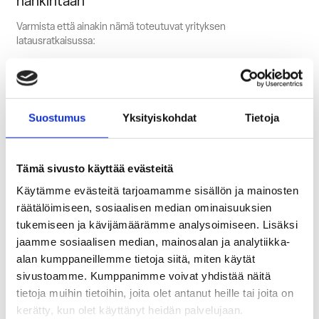
hankintaan
Varmista että ainakin nämä toteutuvat yrityksen
latausratkaisussa:
Useampi sähköauto voi ladata samanaikaisesti
Turvallisen lataamisen varmistamiseksi sähköautoja ladataan
siihen tarkoitetuilla latauslaitteilla. Kuormanhallinnan avulla
Suostumus
Yksityiskohdat
Tietoja
varmistetaan kapasiteetin riittävyys kaikille lataajille
tasapuolisesti.
Latauslaitteen käyttäjä voidaan tunnistaa
Tämä sivusto käyttää evästeitä
Tunnistautuminen mahdollistaa lataustapahtumien seurannan.
Käytämme evästeitä tarjoamamme sisällön ja mainosten
Lisäksi samalla latausavaimella voi ladata myös yrityksen eri
räätälöimiseen, sosiaalisen median ominaisuuksien
toimipisteissä.
tukemiseen ja kävijämäärämme analysoimiseen. Lisäksi
Selkeyttä suunnittelusta toteutukseen
jaamme sosiaalisen median, mainosalan ja analytiikka-
alan kumppaneillemme tietoja siitä, miten käytät
Latausjärjestelmän käyttöönotto sisältää ammattimaisen
sivustoamme. Kumppanimme voivat yhdistää näitä
kartoituksen, suunnittelun, asennuksen, huollon ja ylläpidon.
tietoja muihin tietoihin, joita olet antanut heille tai joita on
Yritykselle yksinkertaisin ratkaisu on tilata avaimet käteen -
ratkaisu, jolloin ei tarvitse itse sopia aikatauluista eri tekijöiden
kerätty, kun olet käyttänyt heidän palvelujaan.