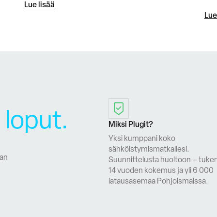
Lue lisää
Lue
loput.
Miksi Plugit?
Yksi kumppani koko
sähköistymismatkallesi.
aan
Suunnittelusta huoltoon – tuk
14 vuoden kokemus ja yli 6 000
latausasemaa Pohjoismaissa.