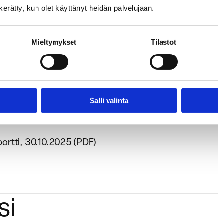
n kerätty, kun olet käyttänyt heidän palvelujaan.
Mieltymykset
Tilastot
iaalit:
Salli valinta
oppuraportti, 30.10.2025 (PDF)
portti, 30.10.2025 (PDF)
si