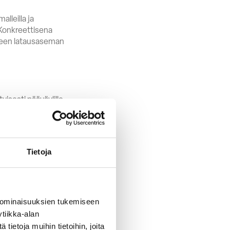
alleilla ja
. Konkreettisena
nteen latausaseman
isesti pääväylille
llyttää ennakoivaa
n ilman
Tietoja
estointitarvetta ja
t, että kun infra,
en voi edetä
 ominaisuuksien tukemiseen
tiikka-alan
ietoja muihin tietoihin, joita