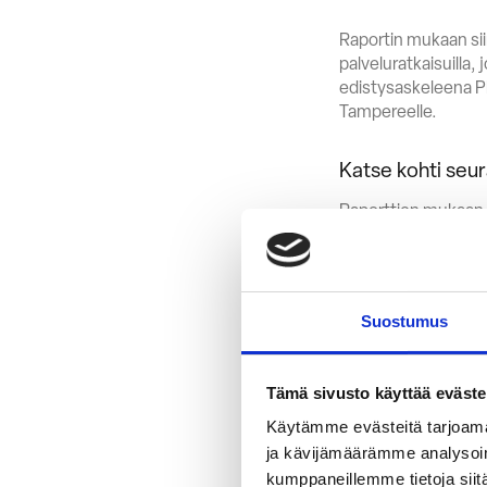
Raportin mukaan siir
palveluratkaisuilla,
edistysaskeleena P
Tampereelle.
Katse kohti seu
Raporttien mukaan s
ja teollisuuden kulj
suunnittelua ja var
toimintavarmuuden
Suostumus
Plugitin mukaan siir
mahdollistavat sähkö
tukirakenteet ja ra
Tämä sivusto käyttää eväste
Suomessa merkittävä
Käytämme evästeitä tarjoama
ja kävijämäärämme analysoim
kumppaneillemme tietoja siitä