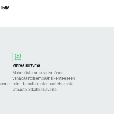
 lisää
Vihreä siirtymä
Mahdollistamme siirtymänne
vähäpäästöisempään liikenteeseen
enanne
toimittamalla kustannustehokasta
latausta pitkällä aikavälillä.