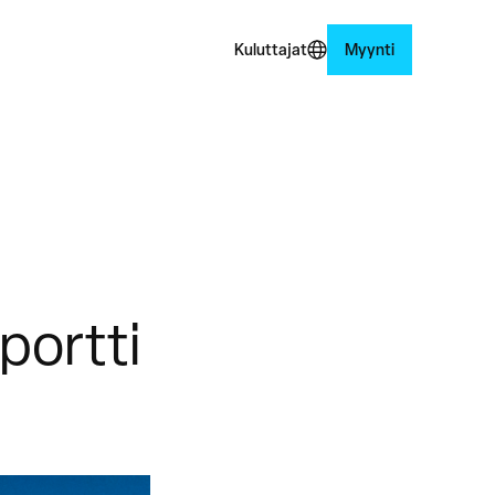
Kuluttajat
Myynti
portti