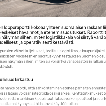
loppuraportti kokoaa yhteen suomalaisen raskaan li
eskeiset havainnot ja etenemissuositukset. Raportti 
näkymän siihen, miten logistiikka-ala voi siirtyä vähäp
udellisesti ja operatiivisesti kestävästi.
unkien väliset kuljetukset, teollisuuslogistiikan ja kaupunkijakelu
hköisten yhdistelmien suorituskyvyn testauksen Suomen olosuh
sen näkymän siihen, miten ala voi siirtyä vähäpäästöisiin ratkaisui
stävästi.
ellisuus kirkastuu
sta hanke osoitti, että sähköistäminen etenee parhaiten ennuste
joissa lataus voidaan integroida osaksi arkea. Kenttätutkimukset to
uden että markkinan kipupisteet: latausverkon puutteet ja suur
aiheuttamat kynnykset hidastavat käyttöönottoa.