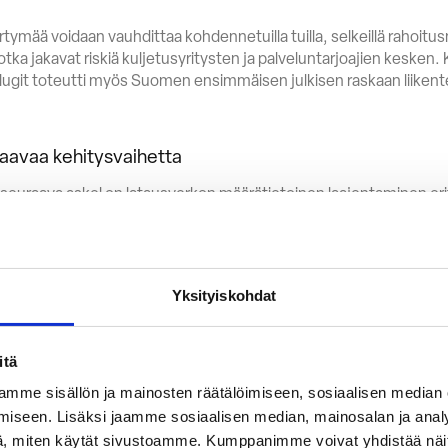
tymää voidaan vauhdittaa kohdennetuilla tuilla, selkeillä rahoitusm
 jotka jakavat riskiä kuljetusyritysten ja palveluntarjoajien kesken
lugit toteutti myös Suomen ensimmäisen julkisen raskaan liike
raavaa kehitysvaihetta
euraava askel on latausverkon määrätietoinen laajentaminen erity
etusreiteille. Traficom korostaa, että valtakunnallinen verkko ede
moja investointeja, jotta sähköinen kalusto voidaan ottaa käyttöö
 heikentymistä.
Yksityiskohdat
tymävaihetta voidaan tukea palvelumalleilla, jotka pienentävät inv
isen kaluston kokeilun todellisissa olosuhteissa. Raportit arvioiva
hoitusmallit etenevät rinnakkain, raskaan liikenteen sähköistymin
itä
sti jo lähivuosina.
mme sisällön ja mainosten räätälöimiseen, sosiaalisen median
iseen. Lisäksi jaamme sosiaalisen median, mainosalan ja analy
, miten käytät sivustoamme. Kumppanimme voivat yhdistää näitä t