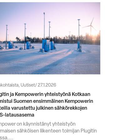
kohtaista, Uutiset
27.1.2026
gitin ja Kempowerin yhteistyönä Kotkaan
mistui Suomen ensimmäinen Kempowerin
tteilla varustettu julkinen sähkörekkojen
S-latausasema
power on käynnistänyt yhteistyön
imaisen sähköisen liikenteen toimijan Plugitin
ssa....