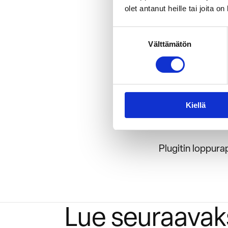
olet antanut heille tai joita o
Suostumuksen
Välttämätön
valinta
Ladattavat mater
Kiellä
Koko hankkeen l
Plugitin loppura
Lue seuraavak