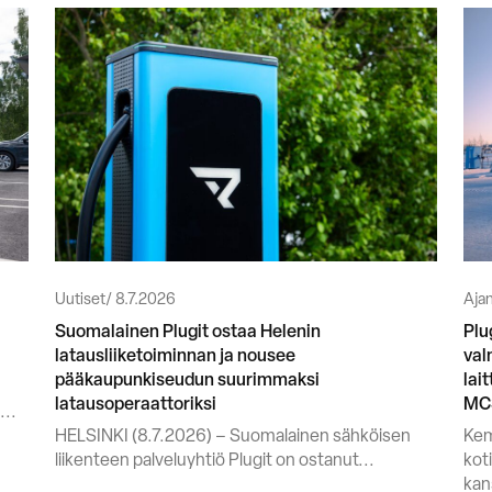
Uutiset
8.7.2026
Ajan
Suomalainen Plugit ostaa Helenin
Plu
latausliiketoiminnan ja nousee
val
pääkaupunkiseudun suurimmaksi
lai
latausoperaattoriksi
MC
...
HELSINKI (8.7.2026) – Suomalainen sähköisen
Kem
liikenteen palveluyhtiö Plugit on ostanut...
kot
kan