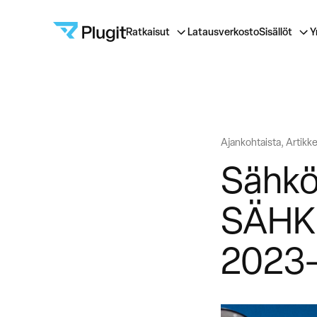
Plugit
Ratkaisut
Latausverkosto
Sisällöt
Y
Siirry
Ajankohtaista, Artikkel
sisältöön
Sähkö
SÄHKE
2023