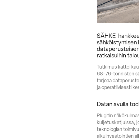
SÄHKE-hankkeen 
sähköistymisen k
dataperusteisen 
ratkaisuihin talo
Tutkimus kattoi kaup
68–76-tonnisten sä
tarjoaa dataperustei
ja operatiivisesti ke
Datan avulla tod
Plugitin näkökulma
kuljetusketjuissa, 
teknologian toimivu
alkuinvestointien 