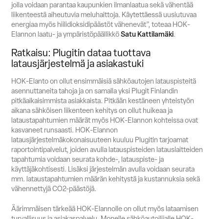
jolla voidaan parantaa kaupunkien ilmanlaatua sekä vähentää
liikenteestä aiheutuvia meluhaittoja. Käytettäessä uusiutuvaa
energiaa myös hiilidioksidipäästöt vähenevät”, toteaa HOK-
Elannon laatu- ja ympäristöpäällikkö
Satu Kattilamäki
.
Ratkaisu: Plugitin dataa tuottava
latausjärjestelmä ja asiakastuki
HOK-Elanto on ollut ensimmäisiä sähköautojen latauspisteitä
asennuttaneita tahoja ja on samalla yksi Plugit Finlandin
pitkäaikaisimmista asiakkaista. Pitkään kestäneen yhteistyön
aikana sähköisen liikenteen kehitys on ollut huikeaa ja
lataustapahtumien määrät myös HOK-Elannon kohteissa ovat
kasvaneet runsaasti. HOK-Elannon
latausjärjestelmäkokonaisuuteen kuuluu Plugitin tarjoamat
raportointipalvelut, joiden avulla latauspisteiden latauslaitteiden
tapahtumia voidaan seurata kohde-, latauspiste- ja
käyttäjäkohtisesti. Lisäksi järjestelmän avulla voidaan seurata
mm. lataustapahtumien määrän kehitystä ja kustannuksia sekä
vähennettyjä CO2-päästöjä.
Äärimmäisen tärkeää HOK-Elannolle on ollut myös lataamisen
turvallisuus ja asiakaspalvelu. Monelle sähköautoilijalle HOK-