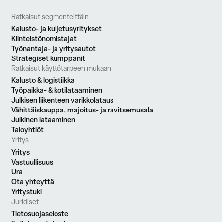
Ratkaisut segmenteittäin
Kalusto- ja kuljetusyritykset
Kiinteistönomistajat
Työnantaja- ja yritysautot
Strategiset kumppanit
Ratkaisut käyttötarpeen mukaan
Kalusto & logistiikka
Työpaikka- & kotilataaminen
Julkisen liikenteen varikkolataus
Vähittäiskauppa, majoitus- ja ravitsemusala
Julkinen lataaminen
Taloyhtiöt
Yritys
Yritys
Vastuullisuus
Ura
Ota yhteyttä
Yritystuki
Juridiset
Tietosuojaseloste