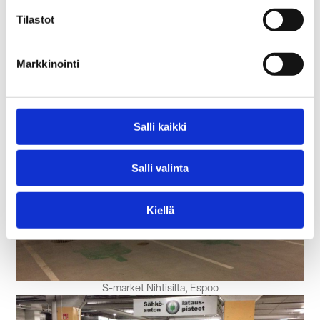
Tilastot
Markkinointi
Prisma Olari, Espo
Salli kaikki
Salli valinta
Kiellä
S-market Nihtisilta, Espoo