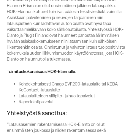
Elannon Prisma on ollut ensimmäinen julkinen latauspaikka.
HOK-Elannon kohteet toimivat pääosin tekstiviestiaktivoinnilla.
Asiakkaan palveleminen ja neuvojen tarjoaminen niin
latauspisteen kuin ladattavan auton osalta ovat hyvä tapa
vaikuttaa mielikuvaan koko sähköautoilusta. Yhteistyössä HOK-
Elanto ja Plugit Finland ovat halunneet panostaa äärimmäisen
hyvään asiakaskokemukseen niin lataamisen kuin sähköisen
liikenteenkin osalta. Onnistunut ja vaivaton lataus tuo positiivista
kokemuksia uuden liikkumismuodon käyttöönotossa, jota HOK-
Elanto on halunnut olla tukemassa.
Toimituskokonaisuus HOK-Elannolle:
Kohdekohtaisesti Chago EVF200-latauslaite tai KEBA
KeContact -latauslaite
Latauslaitteiden ylläpito- ja huoltopalvelut
Raportointipalvelut
Yhteistyöstä sanottua:
”Latausasemien rakentamisessa HOK-Elanto on ollut
ensimmäisten joukossa ja niiden rakentamisessa sekä