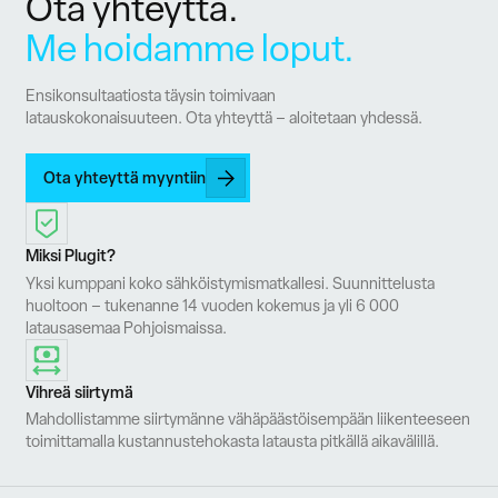
Ota yhteyttä.
Me hoidamme loput.
Ensikonsultaatiosta täysin toimivaan
latauskokonaisuuteen. Ota yhteyttä – aloitetaan yhdessä.
Ota yhteyttä myyntiin
Miksi Plugit?
Yksi kumppani koko sähköistymismatkallesi. Suunnittelusta
huoltoon – tukenanne 14 vuoden kokemus ja yli 6 000
latausasemaa Pohjoismaissa.
Vihreä siirtymä
Mahdollistamme siirtymänne vähäpäästöisempään liikenteeseen
toimittamalla kustannustehokasta latausta pitkällä aikavälillä.