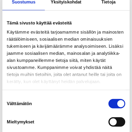
Suostumus
Yksityiskohdat
Tietoja
Tämä sivusto käyttää evästeitä
Prisma Järvenpää
Käytämme evästeitä tarjoamamme sisällön ja mainosten
räätälöimiseen, sosiaalisen median ominaisuuksien
tukemiseen ja kävijämäärämme analysoimiseen. Lisäksi
jaamme sosiaalisen median, mainosalan ja analytiikka-
alan kumppaneillemme tietoja siitä, miten käytät
sivustoamme. Kumppanimme voivat yhdistää näitä
tietoja muihin tietoihin, joita olet antanut heille tai joita on
kerätty, kun olet käyttänyt heidän palvelujaan.
Suostumuksen
Prisma Hyvinkää
Välttämätön
valinta
Mieltymykset