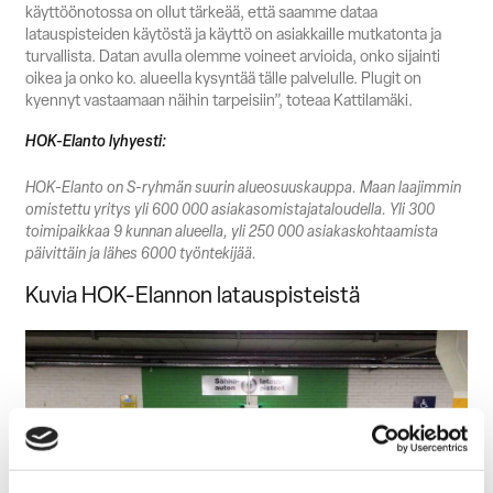
käyttöönotossa on ollut tärkeää, että saamme dataa
latauspisteiden käytöstä ja käyttö on asiakkaille mutkatonta ja
turvallista. Datan avulla olemme voineet arvioida, onko sijainti
oikea ja onko ko. alueella kysyntää tälle palvelulle. Plugit on
kyennyt vastaamaan näihin tarpeisiin”, toteaa Kattilamäki.
HOK-Elanto lyhyesti:
HOK-Elanto on S-ryhmän suurin alueosuuskauppa. Maan laajimmin
omistettu yritys yli 600 000 asiakasomistajataloudella. Yli 300
toimipaikkaa 9 kunnan alueella, yli 250 000 asiakaskohtaamista
päivittäin ja lähes 6000 työntekijää.
Kuvia HOK-Elannon latauspisteistä