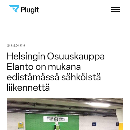
Plugit
Menu
Ratkaisut
Siirry
30.6.2019
Latausverkosto
sisältöön
Helsingin Osuuskauppa
Elanto on mukana
Sisällöt
edistämässä sähköistä
liikennettä
Yritys
B2B-asiakastuki
Kuluttajat