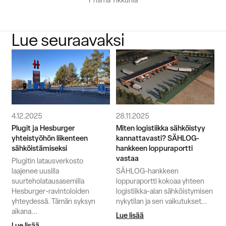
Lue seuraavaksi
4.12.2025
28.11.2025
Plugit ja Hesburger
Miten logistiikka sähköistyy
yhteistyöhön liikenteen
kannattavasti? SÄHLOG-
sähköistämiseksi
hankkeen loppuraportti
vastaa
Plugitin latausverkosto
laajenee uusilla
SÄHLOG-hankkeen
suurteholatausasemilla
loppuraportti kokoaa yhteen
Hesburger-ravintoloiden
logistiikka-alan sähköistymisen
yhteydessä. Tämän syksyn
nykytilan ja sen vaikutukset...
aikana...
Lue lisää
Lue lisää