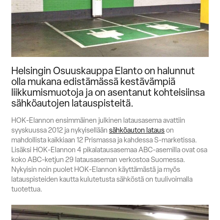
Suomi
English
Svenska
Myynti
Helsingin Osuuskauppa Elanto on halunnut
olla mukana edistämässä kestävämpiä
liikkumismuotoja ja on asentanut kohteisiinsa
sähköautojen latauspisteitä.
HOK-Elannon ensimmäinen julkinen latausasema avattiin
syyskuussa 2012 ja nykyisellään
sähköauton lataus
on
mahdollista kaikkiaan 12 Prismassa ja kahdessa S-marketissa.
Lisäksi HOK-Elannon 4 pikalatausasemaa ABC-asemilla ovat osa
koko ABC-ketjun 29 latausaseman verkostoa Suomessa.
Nykyisin noin puolet HOK-Elannon käyttämästä ja myös
latauspisteiden kautta kulutetusta sähköstä on tuulivoimalla
tuotettua.