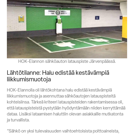
HOK-Elannon sähköauton latauspiste Järvenpäässä.
Lähtötilanne: Halu edistää kestävämpiä
liikkumismuotoja
HOK-Elannolla oli lähtökohtana halu edistää kestävämpiä
liikkumismuotoja ja asennuttaa sähköautojen latauspisteitä
kohteisiinsa. Tärkeä kriteeri latauspisteiden rakentamisessa oli,
että latauspisteistä pystytään hyödyntämään niiden kerryttämää
dataa. Lisäksi lataamisen haluttiin olevan asiakkaille mutkatonta
ja turvallista.
”Sähkö on yksi tulevaisuuden vaihtoehtoisista polttoaineista,