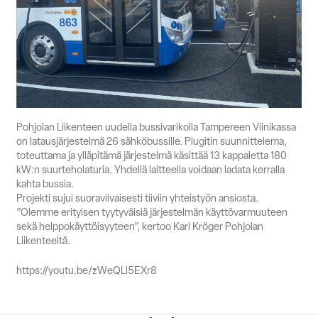
Suomi
English
Svenska
Myynti
Pohjolan Liikenteen uudella bussivarikolla Tampereen Viinikassa
on latausjärjestelmä 26 sähköbussille. Plugitin suunnittelema,
toteuttama ja ylläpitämä järjestelmä käsittää 13 kappaletta 180
kW:n suurteholaturia. Yhdellä laitteella voidaan ladata kerralla
kahta bussia.
Projekti sujui suoraviivaisesti tiiviin yhteistyön ansiosta.
”Olemme erityisen tyytyväisiä järjestelmän käyttövarmuuteen
sekä helppokäyttöisyyteen”, kertoo Kari Kröger Pohjolan
Liikenteeltä.
https://youtu.be/zWeQLl5EXr8