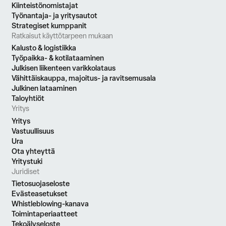
Kiinteistönomistajat
Työnantaja- ja yritysautot
Strategiset kumppanit
Ratkaisut käyttötarpeen mukaan
Kalusto & logistiikka
Työpaikka- & kotilataaminen
Julkisen liikenteen varikkolataus
Vähittäiskauppa, majoitus- ja ravitsemusala
Julkinen lataaminen
Taloyhtiöt
Yritys
Yritys
Vastuullisuus
Ura
Ota yhteyttä
Yritystuki
Juridiset
Tietosuojaseloste
Evästeasetukset
Whistleblowing-kanava
Toimintaperiaatteet
Tekoälyseloste