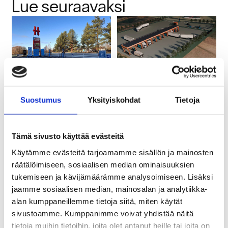
Lue seuraavaksi
4.12.2025
28.11.2025
Plugit ja Hesburger
Miten logistiikka sähköistyy
Suostumus
Yksityiskohdat
Tietoja
yhteistyöhön liikenteen
kannattavasti? SÄHLOG-
sähköistämiseksi
hankkeen loppuraportti
vastaa
Plugitin latausverkosto
Tämä sivusto käyttää evästeitä
laajenee uusilla
SÄHLOG-hankkeen
suurteholatausasemilla
loppuraportti kokoaa yhteen
Käytämme evästeitä tarjoamamme sisällön ja mainosten
Hesburger-ravintoloiden
logistiikka-alan sähköistymisen
räätälöimiseen, sosiaalisen median ominaisuuksien
yhteydessä. Tämän syksyn
nykytilan ja sen vaikutukset...
tukemiseen ja kävijämäärämme analysoimiseen. Lisäksi
aikana...
Lue lisää
jaamme sosiaalisen median, mainosalan ja analytiikka-
Lue lisää
alan kumppaneillemme tietoja siitä, miten käytät
sivustoamme. Kumppanimme voivat yhdistää näitä
tietoja muihin tietoihin, joita olet antanut heille tai joita on