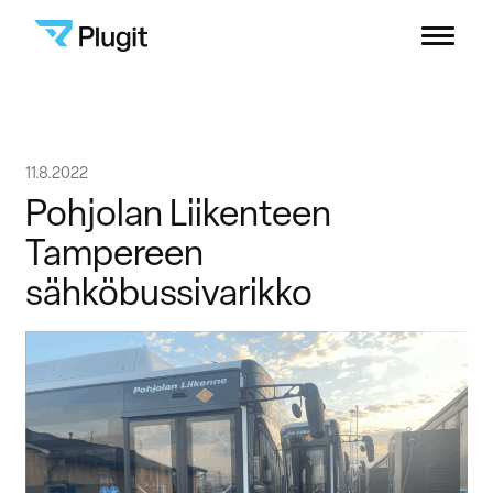
Plugit
Menu
Ratkaisut
Siirry
11.8.2022
Latausverkosto
sisältöön
Pohjolan Liikenteen
Tampereen
Sisällöt
sähköbussivarikko
Yritys
B2B-asiakastuki
Kuluttajat