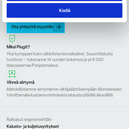
Ensikonsultaatiosta täysin toimivaan
Kiellä
latauskokonaisuuteen. Ota yhteyttä – aloitetaan yhdessä.
Ota yhteyttä myyntiin
Miksi Plugit?
Yksi kumppani koko sähköistymismatkallesi. Suunnittelusta
huoltoon – tukenanne 14 vuoden kokemus ja yli 6 000
latausasemaa Pohjoismaissa.
Vihreä siirtymä
Mahdollistamme siirtymänne vähäpäästöisempään liikenteeseen
toimittamalla kustannustehokasta latausta pitkällä aikavälillä.
Ratkaisut segmenteittäin
Kalusto- ja kuljetusyritykset