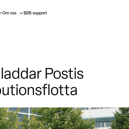
Om oss
B2B-support
 laddar Postis
butionsflotta