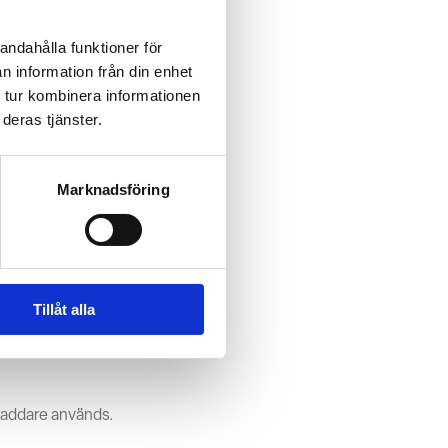
andahålla funktioner för
 hantera
n information från din enhet
 tur kombinera informationen
deras tjänster.
Marknadsföring
asta och upprepas
ras i
Tillåt alla
s större eldrivna
laddare används.