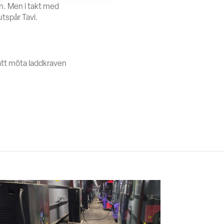
n. Men i takt med
utspår Tavi.
att möta laddkraven