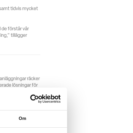
 samt tidvis mycket
 de förstår vår
ng,” tillägger
 anläggningar räcker
erade lösningar för
laddning enligt
Om
ning, och fördela