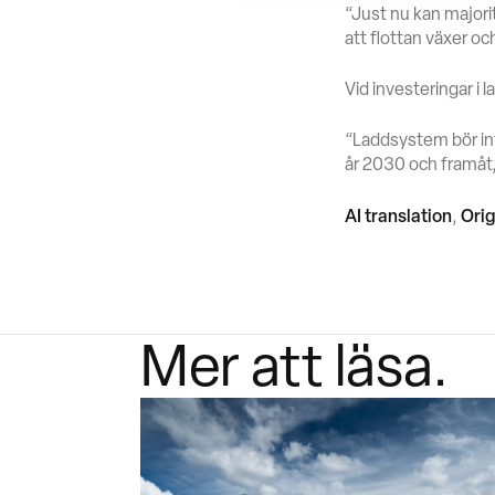
“Just nu kan major
att flottan växer o
Vid investeringar i 
“Laddsystem bör in
år 2030 och framåt,
AI translation
Orig
,
Mer att läsa.