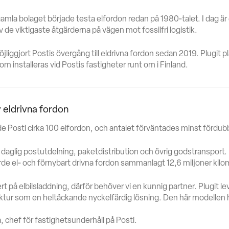
amla bolaget började testa elfordon redan på 1980‑talet. I dag är 
 de viktigaste åtgärderna på vägen mot fossilfri logistik.
öjliggjort Postis övergång till eldrivna fordon sedan 2019. Plugit 
m installeras vid Postis fastigheter runt om i Finland.
v eldrivna fordon
de Posti cirka 100 elfordon, och antalet förväntades minst fördubbl
 daglig postutdelning, paketdistribution och övrig godstransport
de el‑ och förnybart drivna fordon sammanlagt 12,6 miljoner kilo
rt på elbilsladdning, därför behöver vi en kunnig partner. Plugit le
uktur som en heltäckande nyckelfärdig lösning. Den här modellen har
”
 chef för fastighetsunderhåll på Posti.