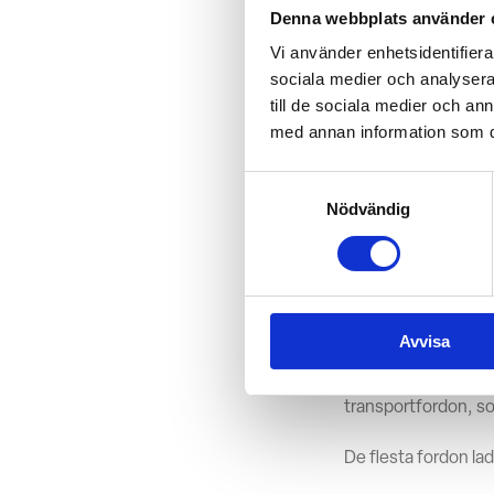
Denna webbplats använder 
säger Vesa Tavi, an
Vi använder enhetsidentifierar
“Plugits lösning har 
sociala medier och analysera 
begränsningar i fast
till de sociala medier och a
med annan information som du 
Samtyckesval
Laddbehovet for
Nödvändig
Elfordon passar Pos
dagligen, vilket gör
Inom paketdistributi
ruttplaneringen.
Avvisa
“I dagsläget begrän
transportfordon, som 
De flesta fordon l