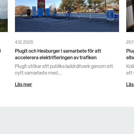
4.12.2025
20.1
d
Plugit och Hesburger i samarbete för att
Plu
accelerera elektrifieringen av trafiken
elb
Plugit utökar sitt publika laddnätverk genom ett
Kol
nytt samarbete med...
ett 
Läs mer
Läs