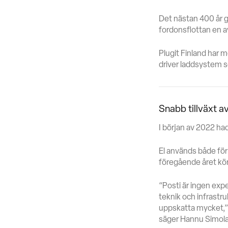
Det nästan 400 år g
fordonsflottan en av
Plugit Finland har m
driver laddsystem so
Snabb tillväxt a
I början av 2022 ha
El används både för
föregående året kör
“Posti är ingen expe
teknik och infrastr
uppskatta mycket,
säger Hannu Simola,