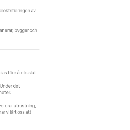
elektrifieringen av
planerar, bygger och
as före årets slut.
. Under det
meter.
vererar utrustning,
 vi lärt oss att