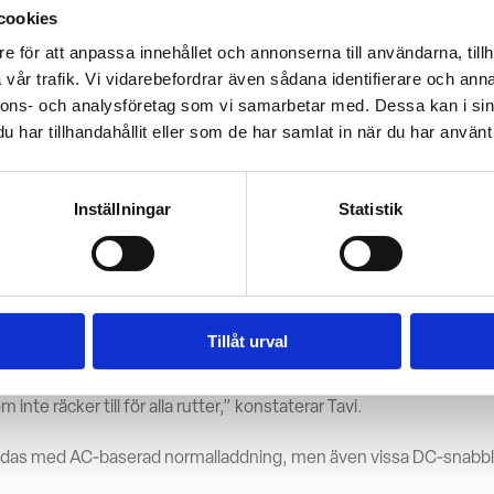
cookies
svarig för fordonsanskaffning på Posti.
e för att anpassa innehållet och annonserna till användarna, tillh
visat sig vara både tillförlitlig och driftsäker och har hjälpt oss att
vår trafik. Vi vidarebefordrar även sådana identifierare och anna
igheternas elkapacitet,” tillägger Simola.
nnons- och analysföretag som vi samarbetar med. Dessa kan i sin
har tillhandahållit eller som de har samlat in när du har använt 
tsätter att öka
Inställningar
Statistik
tis verksamhet väl, särskilt inom postutdelning där rutterna är f
 laddplaneringen enkel.
on varierar rutterna mer, vilket innebär att laddning måste integre
Tillåt urval
sas elektrifieringen på paketsidan främst av batterikapaciteten ho
inte räcker till för alla rutter,” konstaterar Tavi.
addas med AC‑baserad normalladdning, men även vissa DC‑snabb