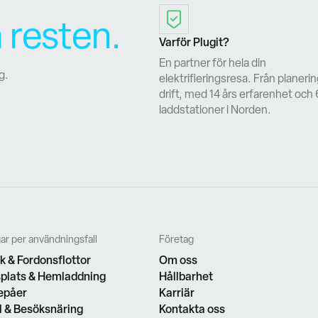
 resten.
Varför Plugit?
En partner för hela din
g.
elektrifieringsresa. Från planering
drift, med 14 års erfarenhet och
laddstationer i Norden.
ar per användningsfall
Företag
ik & Fordonsflottor
Om oss
plats & Hemladdning
Hållbarhet
epåer
Karriär
 & Besöksnäring
Kontakta oss