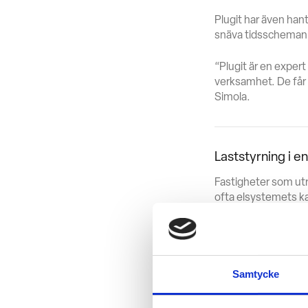
Plugit har även han
snäva tidsscheman
“Plugit är en expert
verksamhet. De får 
Simola.
Laststyrning i e
Fastigheter som utr
ofta elsystemets ka
laststyrning.
För Posti handlar la
fördefinierade kriter
Samtycke
“Laststyrningen mås
effekten till de fo