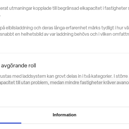
terat utmaningar kopplade till begränsad elkapacitet i fastigheter
.
 på elbilsladdning och deras långa erfarenhet märks tydligt i hur väl
snabbt en helhetsbild av var laddning behövs och i vilken omfattni
n avgörande roll
ustas med laddsystem kan grovt delas in i två kategorier. I större
pacitet till utan problem, medan mindre fastigheter kräver avanc
ststyrning inte om att fördela effekt jämnt, utan om att prioritera 
ier.
Information
te ta hänsyn till bland annat batteriets laddningsnivå och körord
rdon som behöver den mest,”