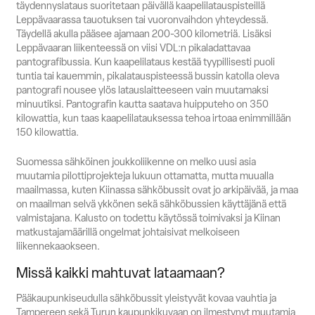
täydennyslataus suoritetaan päivällä kaapelilatauspisteillä
Leppävaarassa tauotuksen tai vuoronvaihdon yhteydessä.
Täydellä akulla pääsee ajamaan 200-300 kilometriä. Lisäksi
Leppävaaran liikenteessä on viisi VDL:n pikaladattavaa
pantografibussia. Kun kaapelilataus kestää tyypillisesti puoli
tuntia tai kauemmin, pikalatauspisteessä bussin katolla oleva
pantografi nousee ylös latauslaitteeseen vain muutamaksi
minuutiksi. Pantografin kautta saatava huipputeho on 350
kilowattia, kun taas kaapelilatauksessa tehoa irtoaa enimmillään
150 kilowattia.
Suomessa sähköinen joukkoliikenne on melko uusi asia
muutamia pilottiprojekteja lukuun ottamatta, mutta muualla
maailmassa, kuten Kiinassa sähköbussit ovat jo arkipäivää, ja maa
on maailman selvä ykkönen sekä sähköbussien käyttäjänä että
valmistajana. Kalusto on todettu käytössä toimivaksi ja Kiinan
matkustajamäärillä ongelmat johtaisivat melkoiseen
liikennekaaokseen.
Missä kaikki mahtuvat lataamaan?
Pääkaupunkiseudulla sähköbussit yleistyvät kovaa vauhtia ja
Tampereen sekä Turun kaupunkikuvaan on ilmestynyt muutamia