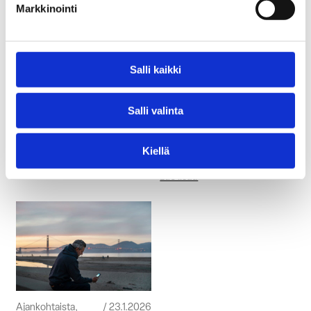
Suomalainen Plugit ostaa
Markkinointi
Helenin latausliiketoiminnan
Plugitin ja Kempowerin
ja nousee
yhteistyönä Kotkaan
pääkaupunkiseudun
valmistui Suomen
suurimmaksi
ensimmäinen Kempowerin
latausoperaattoriksi
laitteilla varustettu julkinen
Salli kaikki
sähkörekkojen MCS-
HELSINKI (8.7.2026) –
latausasema
Suomalainen sähköisen
Salli valinta
liikenteen palveluyhtiö Plugit
Kempower on käynnistänyt
on ostanut...
yhteistyön kotimaisen
sähköisen liikenteen toimijan
Lue lisää
Kiellä
Plugitin kanssa....
Lue lisää
Ajankohtaista,
23.1.2026