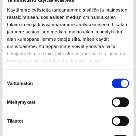
Tämä sivusto käyttää evästeitä
kuitenkaan kannata investoida latausinfraan. Jossakin
sähköauton lataus pitää suorittaa ja jos halutaan pitää kuluttajille
Käytämme evästeitä tarjoamamme sisällön ja mainosten
tarkoitetut latauspaikat vapaana takseista, tarvitaan lisää
räätälöimiseen, sosiaalisen median ominaisuuksien
julkiselle- ja ammattiliikenteelle tarkoitettua latausinfraa.
tukemiseen ja kävijämäärämme analysoimiseen. Lisäksi
jaamme sosiaalisen median, mainosalan ja analytiikka-
Heräsikö kysymyksiä? Haluatko kuulla lisää julkisen liikenteen
alan kumppaneillemme tietoja siitä, miten käytät
latausratkaisuista?
sivustoamme. Kumppanimme voivat yhdistää näitä
Jätä yhteystietosi niin otamme yhteyttä!
tietoja muihin tietoihin, joita olet antanut heille tai joita on
kerätty, kun olet käyttänyt heidän palvelujaan.
Lue seuraavaksi
Suostumuksen
Välttämätön
valinta
Mieltymykset
Tilastot
Uutiset
8.7.2026
Ajankohtaista,
27.1.2026
Uutiset