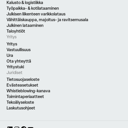
Kalusto & logistiikka
Työpaikka- & kotilataaminen
Julkisen liikenteen varikkolataus
Vähittäiskauppa, majoitus- ja ravitsemusala
Julkinen lataaminen
Taloyhtiöt
Yritys
Yritys
Vastuullisuus
Ura
Ota yhteyttä
Yritystuki
Juridiset
Tietosuojaseloste
Evästeasetukset
Whistleblowing-kanava
Toimintaperiaatteet
Tekoälyseloste
Laskutusohjeet