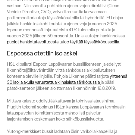
vastaan. Niin sanottu puhtaiden ajoneuvojen direktiivi (Clean
Suomi
English
Svenska
Vehicle Directive, CVD), velvoittaa kuntia korvaamaan
polttomoottoriautoja täyssähköautoilla tai hybrideillä. EU ohjaa
Myynti
julkisia hankintoja kohti puhtaita ajoneuvoja ja vuoden 2025
loppuun mennessä linja-autoista 41 % tulee olla puhtaita ja
vuoden 2025 jälkeen 59 prosenttia. Linja-autojen hankinnoissa
puolet hankintatavoitteesta tulee täyttää täyssähköbusseilla
.
Espoossa otettiin iso askel
HSL kilpailutti Espoon Leppävaaran bussiliikenteen ja edellytti
liikennöitsijöiltä vähintään viittä sähköbussia kilpailutuksen
kohteena oleville linjoille. Pohjola Liikenne päätti tarjota
yhteensä
30 isolla akulla varustettua kiinalaista sähköbussia
ja pääsi
päätöksenteon jälkeen aloittamaan liikennöinnin 12.8.2019.
Mittava kalusto edellyttää kattavaa ja toimivaa latausinfraa.
Plugitin tekemä sopimus HSL:n kanssa Leppävaaran terminaalin
latauspalvelun toimittamisesta mahdollisti palvelun
laajentamisen koskemaan koko sähköbussilaivuetta.
Yutong-merkkiset bussit ladataan öisin varikolla kaapelilla ja