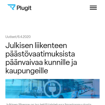
Plugit
Menu
Ratkaisut
Siirry
Uutiset
6.4.2020
Latausverkosto
sisältöön
Julkisen liikenteen
päästövaatimuksista
Sisällöt
päänvaivaa kunnille ja
kaupungeille
Yritys
B2B-asiakastuki
Kuluttajat
Julkinen liikenne on iso tekijä taistelussa ilmastonmuutosta