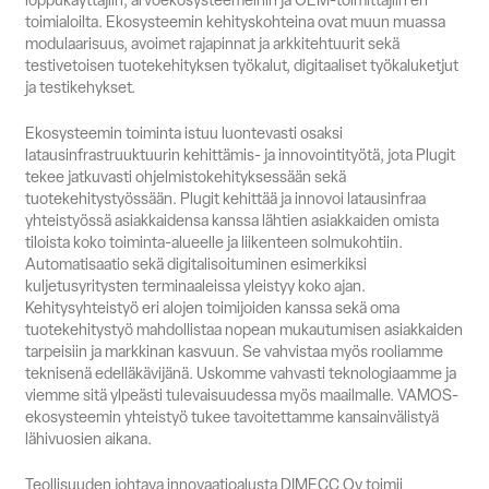
toimialoilta. Ekosysteemin kehityskohteina ovat muun muassa
modulaarisuus, avoimet rajapinnat ja arkkitehtuurit sekä
testivetoisen tuotekehityksen työkalut, digitaaliset työkaluketjut
ja testikehykset.
Ekosysteemin toiminta istuu luontevasti osaksi
latausinfrastruuktuurin kehittämis- ja innovointityötä, jota Plugit
tekee jatkuvasti ohjelmistokehityksessään sekä
tuotekehitystyössään. Plugit kehittää ja innovoi latausinfraa
yhteistyössä asiakkaidensa kanssa lähtien asiakkaiden omista
tiloista koko toiminta-alueelle ja liikenteen solmukohtiin.
Automatisaatio sekä digitalisoituminen esimerkiksi
kuljetusyritysten terminaaleissa yleistyy koko ajan.
Kehitysyhteistyö eri alojen toimijoiden kanssa sekä oma
tuotekehitystyö mahdollistaa nopean mukautumisen asiakkaiden
tarpeisiin ja markkinan kasvuun. Se vahvistaa myös rooliamme
teknisenä edelläkävijänä. Uskomme vahvasti teknologiaamme ja
viemme sitä ylpeästi tulevaisuudessa myös maailmalle. VAMOS-
ekosysteemin yhteistyö tukee tavoitettamme kansainvälistyä
lähivuosien aikana.
Teollisuuden johtava innovaatioalusta DIMECC Oy toimii