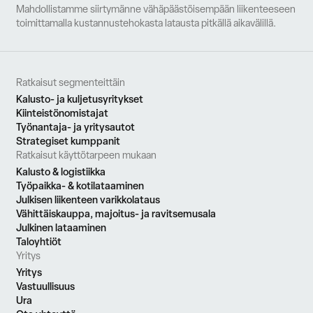
Mahdollistamme siirtymänne vähäpäästöisempään liikenteeseen
toimittamalla kustannustehokasta latausta pitkällä aikavälillä.
Ratkaisut segmenteittäin
Kalusto- ja kuljetusyritykset
Kiinteistönomistajat
Työnantaja- ja yritysautot
Strategiset kumppanit
Ratkaisut käyttötarpeen mukaan
Kalusto & logistiikka
Työpaikka- & kotilataaminen
Julkisen liikenteen varikkolataus
Vähittäiskauppa, majoitus- ja ravitsemusala
Julkinen lataaminen
Taloyhtiöt
Yritys
Yritys
Vastuullisuus
Ura