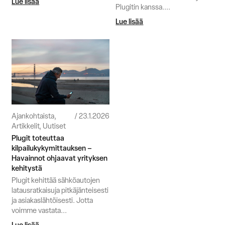
Lue lisää
Plugitin kanssa....
Lue lisää
Ajankohtaista,
23.1.2026
Artikkelit, Uutiset
Plugit toteuttaa
kilpailukykymittauksen –
Havainnot ohjaavat yrityksen
kehitystä
Plugit kehittää sähköautojen
latausratkaisuja pitkäjänteisesti
ja asiakaslähtöisesti. Jotta
voimme vastata...
Lue lisää