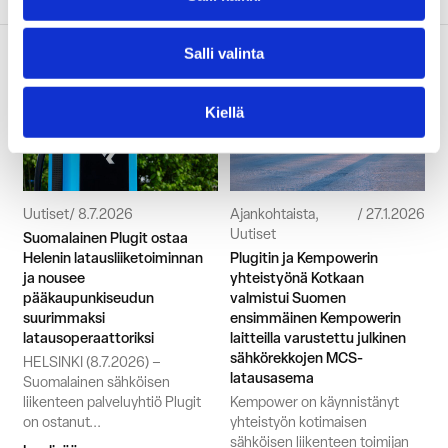
Lue seuraavaksi
Salli valinta
Kiellä
Uutiset
8.7.2026
Ajankohtaista,
27.1.2026
Uutiset
Suomalainen Plugit ostaa
Helenin latausliiketoiminnan
Plugitin ja Kempowerin
ja nousee
yhteistyönä Kotkaan
pääkaupunkiseudun
valmistui Suomen
suurimmaksi
ensimmäinen Kempowerin
latausoperaattoriksi
laitteilla varustettu julkinen
sähkörekkojen MCS-
HELSINKI (8.7.2026) –
latausasema
Suomalainen sähköisen
liikenteen palveluyhtiö Plugit
Kempower on käynnistänyt
on ostanut...
yhteistyön kotimaisen
sähköisen liikenteen toimijan