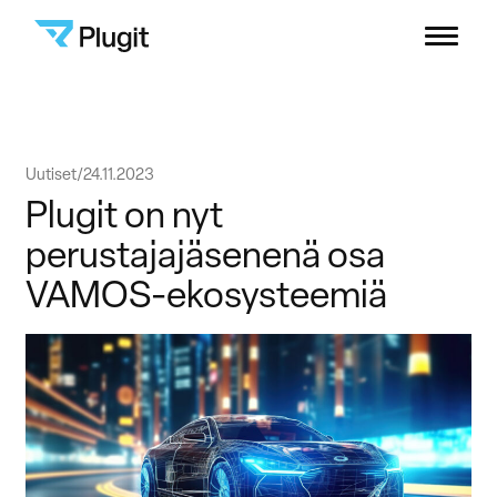
Plugit
Menu
Ratkaisut
Siirry
Uutiset
24.11.2023
Latausverkosto
sisältöön
Plugit on nyt
perustajajäsenenä osa
Sisällöt
VAMOS-ekosysteemiä
Yritys
B2B-asiakastuki
Kuluttajat