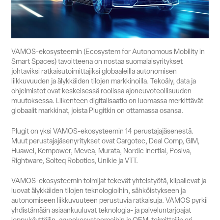
Suomi
English
Svenska
Myynti
VAMOS-ekosysteemin (Ecosystem for Autonomous Mobility in
Smart Spaces) tavoitteena on nostaa suomalaisyritykset
johtaviksi ratkaisutoimittajiksi globaaleilla autonomisen
liikkuvuuden ja älykkäiden tilojen markkinoilla. Tekoäly, data ja
ohjelmistot ovat keskeisessä roolissa ajoneuvoteollisuuden
muutoksessa. Liikenteen digitalisaatio on luomassa merkittävät
globaalit markkinat, joista Plugitkin on ottamassa osansa.
Plugit on yksi VAMOS-ekosysteemin 14 perustajajäsenestä.
Muut perustajajäsenyritykset ovat Cargotec, Deal Comp, GIM,
Huawei, Kempower, Mevea, Murata, Nordic Inertial, Posiva,
Rightware, Solteq Robotics, Unikie ja VTT.
VAMOS-ekosysteemin toimijat tekevät yhteistyötä, kilpailevat ja
luovat älykkäiden tilojen teknologioihin, sähköistykseen ja
autonomiseen liikkuvuuteen perustuvia ratkaisuja. VAMOS pyrkii
yhdistämään asiaankuuluvat teknologia- ja palveluntarjoajat
loppukäyttäjiin, arvoekosysteemeihin ja OEM-toimittajiin eri