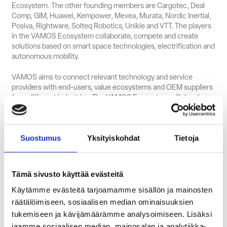
Ecosystem. The other founding members are Cargotec, Deal
Comp, GIM, Huawei, Kempower, Mevea, Murata, Nordic Inertial,
Posiva, Rightware, Solteq Robotics, Unikie and VTT. The players
in the VAMOS Ecosystem collaborate, compete and create
solutions based on smart space technologies, electrification and
autonomous mobility.
VAMOS aims to connect relevant technology and service
providers with end-users, value ecosystems and OEM suppliers
from different industries. The VAMOS Ecosystem will develop
areas such as modularity, open interfaces and architectures,
test-driven product development tools, digital tool chains and
test frameworks. VAMOS aims to connect relevant technology
and service providers with end-users, value ecosystems and
Suostumus
Yksityiskohdat
Tietoja
OEM suppliers from different industries. The ecosystem will
develop areas such as modularity, open interfaces and
architectures, test-driven product development tools, digital
Tämä sivusto käyttää evästeitä
tool chains and test frameworks.
Käytämme evästeitä tarjoamamme sisällön ja mainosten
VAMOS ecosystem activities fit naturally into the development
räätälöimiseen, sosiaalisen median ominaisuuksien
and innovation work of the charging infrastructure, which Plugit
tukemiseen ja kävijämäärämme analysoimiseen. Lisäksi
is continuously conducting in its software development and
jaamme sosiaalisen median, mainosalan ja analytiikka-