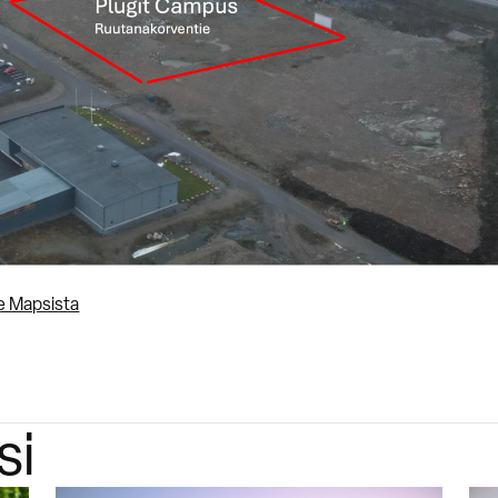
le Mapsista
si