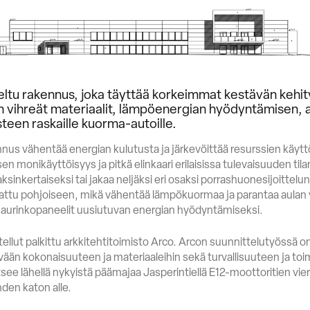
ltu rakennus, joka täyttää korkeimmat kestävän kehi
en vihreät materiaalit, lämpöenergian hyödyntämisen, 
isteen raskaille kuorma-autoille.
nus vähentää energian kulutusta ja järkevöittää resurssien käytt
n monikäyttöisyys ja pitkä elinkaari erilaisissa tulevaisuuden ti
ksinkertaiseksi tai jakaa neljäksi eri osaksi porrashuonesijoittelu
attu pohjoiseen, mikä vähentää lämpökuormaa ja parantaa aulan 
 aurinkopaneelit uusiutuvan energian hyödyntämiseksi.
itellut palkittu arkkitehtitoimisto Arco. Arcon suunnittelutyössä 
ävään kokonaisuuteen ja materiaaleihin sekä turvallisuuteen ja toi
tsee lähellä nykyistä päämajaa Jasperintiellä E12-moottoritien 
yhden katon alle.