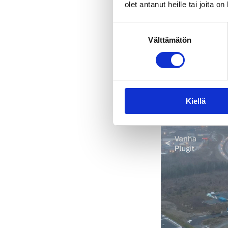
olet antanut heille tai joita o
Suostumuksen
Välttämätön
valinta
Tervetuloa mukaan
blogeissa ja somes
UM Kiintestö
Astora Raken
Kiellä