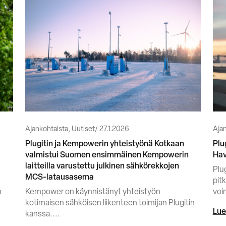
Ajankohtaista, Uutiset
27.1.2026
Ajan
Plugitin ja Kempowerin yhteistyönä Kotkaan
Plu
valmistui Suomen ensimmäinen Kempowerin
Hav
laitteilla varustettu julkinen sähkörekkojen
Plu
MCS-latausasema
pitk
n
Kempower on käynnistänyt yhteistyön
voi
kotimaisen sähköisen liikenteen toimijan Plugitin
Lue
kanssa....