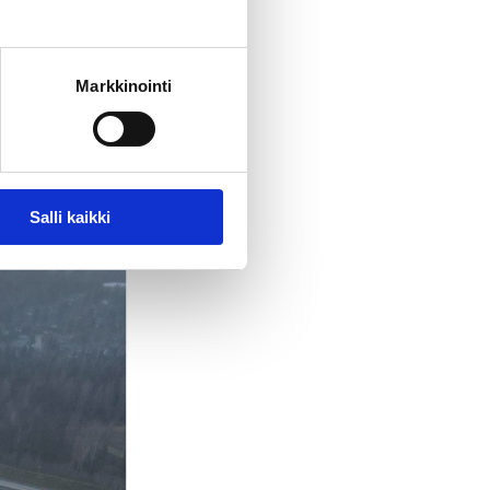
Markkinointi
s rakennuttajien
Salli kaikki