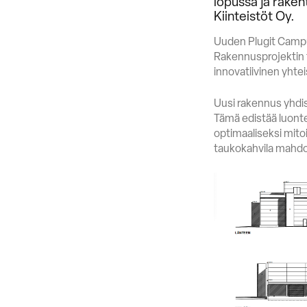
lopussa ja rake
Kiinteistöt Oy.
Uuden Plugit Campu
Rakennusprojektin t
innovatiivinen yhte
Uusi rakennus yhdis
Tämä edistää luontev
optimaaliseksi mito
taukokahvila mahdol