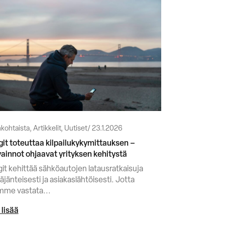
kohtaista, Artikkelit, Uutiset
23.1.2026
git toteuttaa kilpailukykymittauksen –
ainnot ohjaavat yrityksen kehitystä
git kehittää sähköautojen latausratkaisuja
äjänteisesti ja asiakaslähtöisesti. Jotta
mme vastata...
 lisää