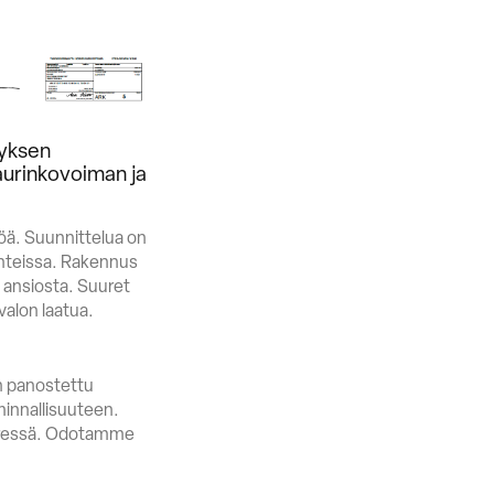
tyksen
aurinkovoiman ja
öä. Suunnittelua on
lanteissa. Rakennus
n ansiosta. Suuret
valon laatua.
on panostettu
minnallisuuteen.
vieressä. Odotamme