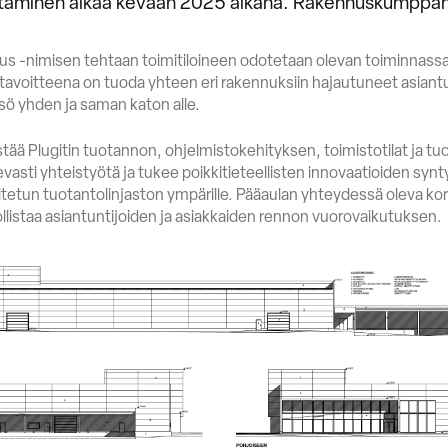
ntaminen alkaa kevään 2025 aikana. Rakennuskumppan
s -nimisen tehtaan toimitiloineen odotetaan olevan toiminnassa
avoitteena on tuoda yhteen eri rakennuksiin hajautuneet asiantun
isö yhden ja saman katon alle.
tää Plugitin tuotannon, ohjelmistokehityksen, toimistotilat ja t
asti yhteistyötä ja tukee poikkitieteellisten innovaatioiden synty
itetun tuotantolinjaston ympärille. Pääaulan yhteydessä oleva k
listaa asiantuntijoiden ja asiakkaiden rennon vuorovaikutuksen.