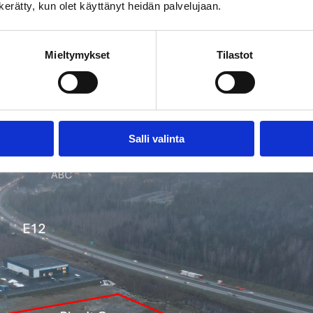
n kerätty, kun olet käyttänyt heidän palvelujaan.
Mieltymykset
Tilastot
 seuraamaan kestävää ja inspiroivaa uutta työympäristöä myö
sa!
t Oy
nus Oy
Salli valinta