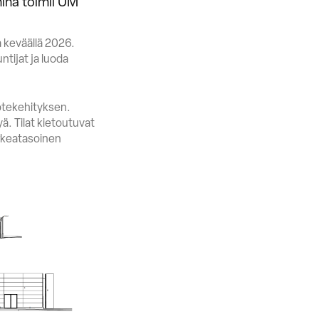
ina toimii UM
 keväällä 2026.
tijat ja luoda
uotekehityksen.
ä. Tilat kietoutuvat
orkeatasoinen