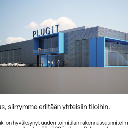
, siirrymme eriltään yhteisiin tiloihin.
nki on hyväksynyt uuden toimitilan rakennussuunnite