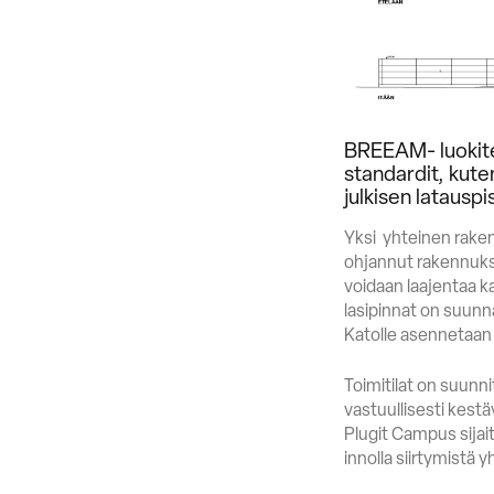
BREEAM- luokite
standardit, kut
julkisen latausp
Yksi yhteinen raken
ohjannut rakennukse
voidaan laajentaa ka
lasipinnat on suunn
Katolle asennetaan
Toimitilat on suunn
vastuullisesti kest
Plugit Campus sijai
innolla siirtymistä 