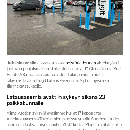
Suomi
English
Svenska
Myynti
Julkaisimme viime syyskuussa
lehdistötiedotteen
yhteistyöstä
johtavan pohjoismaisen kiinteistösijoitusyhtiö Cibus Nordic Real
Estate AB:n kanssa suomalaisten Tokmannien pihoihin
rakennettavista Plugit Lataus -asemista. Nyt on hyvä aika
tilannekatsaukselle.
Latausasemia avattiin syksyn aikana 23
paikkakunnalle
Viime vuoden syksyllä avasimme hurjat 17 kappaletta
teholatausasemia Tokmannien pihoissa ympäri Suomea. Uudet
asemat edustivat myös ensimmäistä kertaa Plugitin sinistä uutta