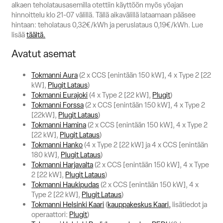
alkaen teholatausasemilla otettiin käyttöön myös yöajan
hinnoittelu klo 21-07 välillä. Tällä aikavälillä lataamaan pääsee
hintaan: teholataus 0,32€/kWh ja peruslataus 0,19€/kWh. Lue
lisää
täältä.
Avatut asemat
Tokmanni Aura
(2 x CCS [enintään 150 kW], 4 x Type 2 [22
kW],
Plugit Lataus
)
Tokmanni Eurajoki
(4 x Type 2 [22 kW],
Plugit
)
Tokmanni Forssa
(2 x CCS [enintään 150 kW], 4 x Type 2
[22kW],
Plugit Lataus
)
Tokmanni Hamina
(2 x CCS [enintään 150 kW], 4 x Type 2
[22 kW],
Plugit Lataus
)
Tokmanni Hanko
(4 x Type 2 [22 kW] ja 4 x CCS [enintään
180 kW],
Plugit Lataus
)
Tokmanni Harjavalta
(2 x CCS [enintään 150 kW], 4 x Type
2 [22 kW],
Plugit Lataus
)
Tokmanni Haukipudas
(2 x CCS [enintään 150 kW], 4 x
Type 2 [22 kW],
Plugit Lataus
)
Tokmanni Helsinki Kaari
(
kauppakeskus Kaari,
lisätiedot ja
operaattori:
Plugit
)