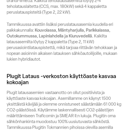
brändi-ilmettä. Kaikilta teholatausasemilta löytyy 2-4
teholatauslaitetta (CCS, max. 180kW) sekä 4 kappaletta
peruslatauspisteitä (Type 2, 22 kW).
Tammikuussa avattiin lisäksi peruslatausasemia kuudella eri
paikkakunnalla:
Kouvolassa, Mäntyharjulla, Parikkalassa,
Outokummussa, Lapinlahdella ja Kiuruvedellä.
Kaikilta
latausasemilta löytyy 2 kappaletta (Type 2, 11 kW)
perusasiointilatauspistettä, mikä tarjoaa riittävän tehokkaan ja
nopean asioinnin aikaisen latauksen sähköautoilijoille, mukaan
lukien hybridiautot.
Plugit Lataus -verkoston käyttöaste kasvaa
kokoajan
Plugit latausasemien vastaanotto on ollut positiivista ja
käyttöaste kasvaa kokoajan. Asemillamme on käynyt 1500
yksittäistä kävijää ja olemme onnistuneet säästämään 61 000 kg
CO2-päästöissä. Käytämme laskennallisesti CO2-päästöjen
määrittämiseen Traficomin ja SMEAR II:n lukuja. Plugitin oma
sähkönhankinta muodostuu 100% uusiutuva
sta sähköstä.
Tammikuussa Plugitin Tokmannien pihoissa olevilla asemilla