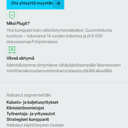
Ota yhteyttä myyntiin
Miksi Plugit?
Yksi kumppani koko sähköistymismatkallesi. Suunnittelusta
huoltoon – tukenanne 14 vuoden kokemus ja yli 6 000
latausasemaa Pohjoismaissa.
Vihreä siirtymä
Mahdollistamme siirtymänne vähäpäästöisempään liikenteeseen
toimittamalla kustannustehokasta latausta pitkällä aikavälillä.
Ratkaisut segmenteittäin
Kalusto- ja kuljetusyritykset
Kiinteistönomistajat
Työnantaja- ja yritysautot
Strategiset kumppanit
Ratkaisut käyttötarpeen mukaan