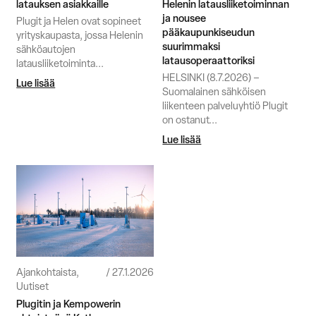
latauksen asiakkaille
Helenin latausliiketoiminnan
ja nousee
Plugit ja Helen ovat sopineet
pääkaupunkiseudun
yrityskaupasta, jossa Helenin
suurimmaksi
sähköautojen
latausoperaattoriksi
latausliiketoiminta...
HELSINKI (8.7.2026) –
Lue lisää
Suomalainen sähköisen
liikenteen palveluyhtiö Plugit
on ostanut...
Lue lisää
Ajankohtaista,
27.1.2026
Uutiset
Plugitin ja Kempowerin