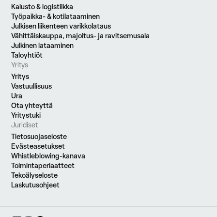
Kalusto & logistiikka
Työpaikka- & kotilataaminen
Julkisen liikenteen varikkolataus
Vähittäiskauppa, majoitus- ja ravitsemusala
Julkinen lataaminen
Taloyhtiöt
Yritys
Yritys
Vastuullisuus
Ura
Ota yhteyttä
Yritystuki
Juridiset
Tietosuojaseloste
Evästeasetukset
Whistleblowing-kanava
Toimintaperiaatteet
Tekoälyseloste
Laskutusohjeet