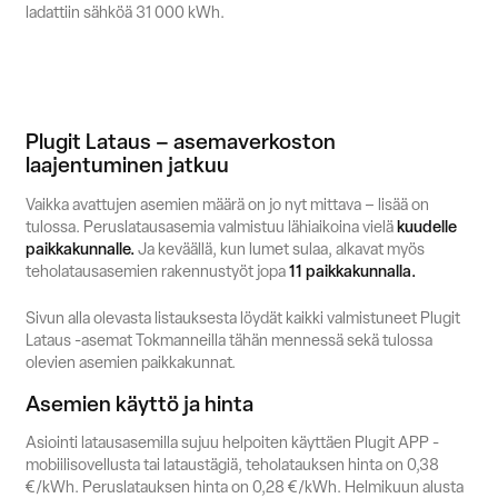
ladattiin sähköä 31 000 kWh.
Plugit Lataus – asemaverkoston
laajentuminen jatkuu
Vaikka avattujen asemien määrä on jo nyt mittava – lisää on
tulossa. Peruslatausasemia valmistuu lähiaikoina vielä
kuudelle
paikkakunnalle.
Ja keväällä, kun lumet sulaa, alkavat myös
teholatausasemien rakennustyöt jopa
11 paikkakunnalla.
Sivun alla olevasta listauksesta löydät kaikki valmistuneet Plugit
Lataus -asemat Tokmanneilla tähän mennessä sekä tulossa
olevien asemien paikkakunnat.
Asemien käyttö ja hinta
Asiointi latausasemilla sujuu helpoiten käyttäen Plugit APP -
mobiilisovellusta tai lataustägiä, teholatauksen hinta on 0,38
€/kWh. Peruslatauksen hinta on 0,28 €/kWh. Helmikuun alusta