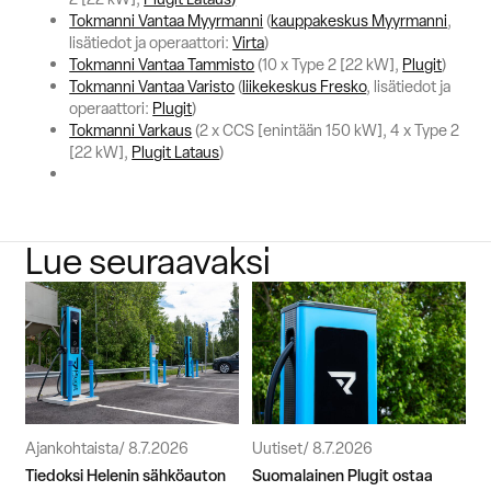
Tokmanni Vantaa Myyrmanni
(
kauppakeskus Myyrmanni
,
lisätiedot ja operaattori:
Virta
)
Tokmanni Vantaa Tammisto
(10 x Type 2 [22 kW],
Plugit
)
Tokmanni Vantaa Varisto
(
liikekeskus Fresko
, lisätiedot ja
operaattori:
Plugit
)
Tokmanni Varkaus
(2 x CCS [enintään 150 kW], 4 x Type 2
[22 kW],
Plugit Lataus
)
Lue seuraavaksi
Ajankohtaista
8.7.2026
Uutiset
8.7.2026
Tiedoksi Helenin sähköauton
Suomalainen Plugit ostaa