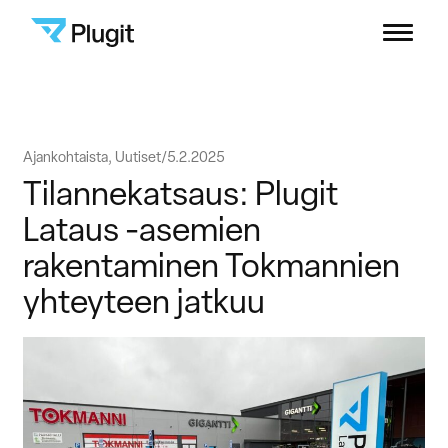
Plugit
Menu
Ratkaisut
Siirry
Ajankohtaista, Uutiset
5.2.2025
Latausverkosto
sisältöön
Tilannekatsaus: Plugit
Lataus -asemien
Sisällöt
rakentaminen Tokmannien
yhteyteen jatkuu
Yritys
B2B-asiakastuki
Kuluttajat