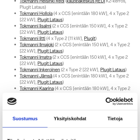
Tokmanni Helsinki Redi
(
kauppakeskus REDI
K2-kerros,
Plugit Lataus)
Tokmanni Hollola
(4 x CCS [enintään 180 kW], 4 x Type 2
[22 kW],
Plugit Lataus
)
Tokmanni Iisalmi
(2 x CCS [enintään 150 kW], 4 x Type 2
[22 kW],
Plugit Lataus
)
Tokmanni Iitti
(4 x Type 2 [11 kW],
Plugit
)
Tokmanni Ilmajoki
(2 x CCS [enintään 150 kW], 4 x Type 2
[22 kW],
Plugit Lataus
)
Tokmanni Imatra
(2 x CCS [enintään 150 kW], 4 x Type 2
[22 kW],
Plugit Lataus
)
Tokmanni Inkeroinen
(2 x Type 2 [22 kW],
Plugit Lataus
)
Tokmanni Jämsä
(4 x CCS [enintään 180 kW], 4 x Type 2
[22 kW],
Plugit Lataus
)
Tokmanni Kaarina
(4 x CCS [enintään 180 kW], 4 x Type 2
[22 kW],
Plugit Lataus
)
Tokmanni Kajaani Lehtikangas
(2 x CCS [enintään 180
kW], 4 x Type 2 [22 kW],
Plugit Lataus
)
Tokmanni Kankaanpää
(2 x Type 2 [22 kW],
Plugit
)
Suostumus
Yksityiskohdat
Tietoja
Tokmanni Kemi Keskusta
(4 x CCS [enintään 180 kW], 4 x
Type 2 [22 kW],
Plugit Lataus
)
Tokmanni Kerava
(4 x CCS [enintään 180 kW], 4 x Type 2
[22 kW],
Plugit Lataus
)